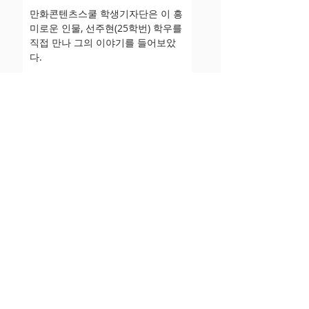
만화콘텐츠스쿨 학생기자단은 이 흥
미로운 인물, 선주현(25학번) 학우를 
직접 만나 그의 이야기를 들어보았
다.
Q. 자기소개를 간략하게 해 주세요.
▼ ​이어읽기 (CLICK!)
공모전
전체보
기
가장 나다운 창작으로 세상을 물들이다.
청강문학상
Chungkang Prize for Literature
모든 문화예술의 시작, '텍스트'에서 답을 찾다
청강문학상은 청강의 건학 이념인 ‘문화사랑’의 가치