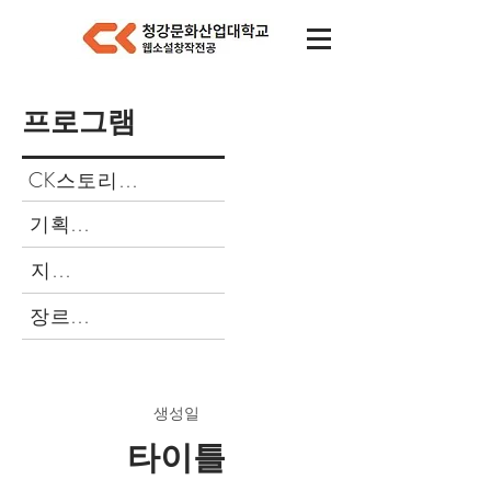
프로그램
CK스토리마켓
기획특강
지옥주
장르캠프
​생성일
타이틀