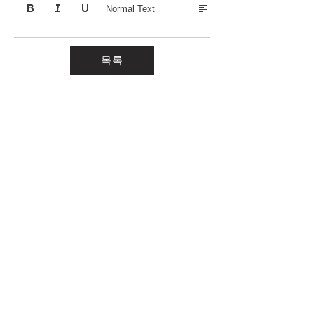
Normal Text
목록
청강문화산업대학교
대표자 : 최성신
사업자등록번호 :
126-82-04454
주소 : (17390) 경기도 이천시 마장면 청강가창로 389-94
TEL
.
031-639-4511
~5
E - MAIL
.
cartoon@ck.ac.kr