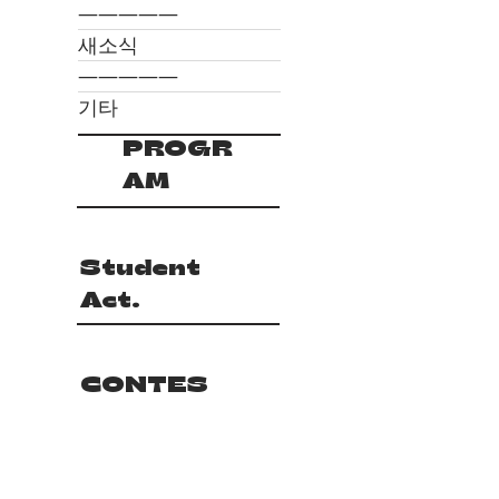
―――――
새소식
―――――
기타
PROGR
AM
Student
Act.
CONTES
T