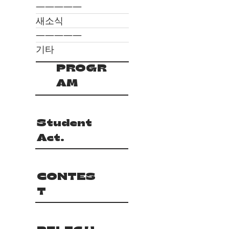
―――――
새소식
―――――
기타
PROGR
AM
Student
Act.
CONTES
T