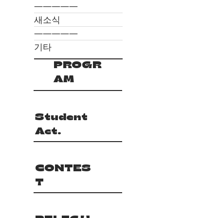
―――――
새소식
―――――
기타
PROGR
AM
Student
Act.
CONTES
T