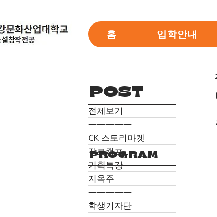
홈
입학안내
POST
전체보기
―――――
CK 스토리마켓
장르캠프
PROGRAM
기획특강
지옥주
―――――
학생기자단