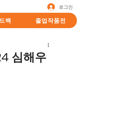
로그인
피드백
졸업작품전
24 심해우