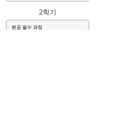
2학기
학사학위 취득을 위한 ​심화 과정
웹툰웹소설콘텐츠학과