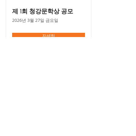
제 1회 청강문학상 공모
2026년 3월 27일 금요일
자세히
청강문화산업대학교
대표자 : 최성신
사업자등록번호 :
126-82-04454
주소 : (17390) 경기도 이천시 마장면 청강가창로 389-94
TEL
.
031-639-4511
~5
E - MAIL
.
cartoon@ck.ac.kr