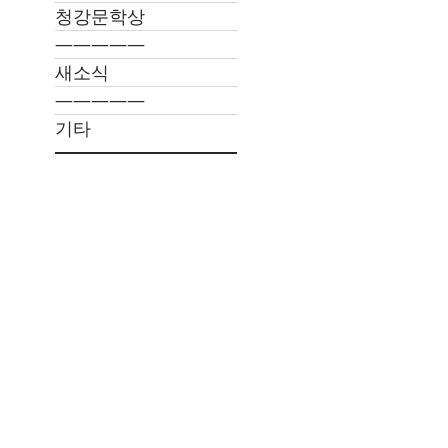
청강문학상
―――――
새소식
―――――
기타