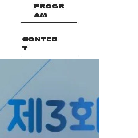
PROGR
AM
CONTES
T