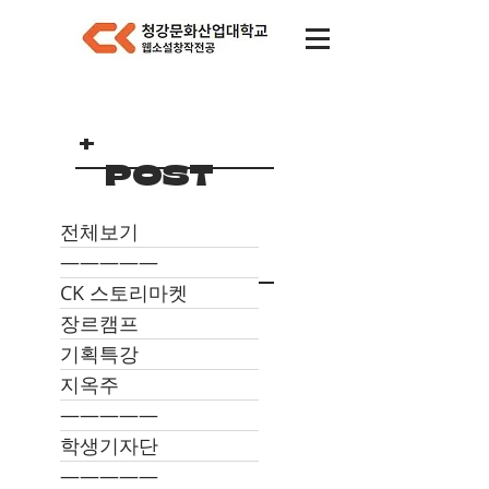
+
POST
RELIGH
전체보기
T
―――――
CK 스토리마켓
장르캠프
기획특강
지옥주
―――――
학생기자단
―――――