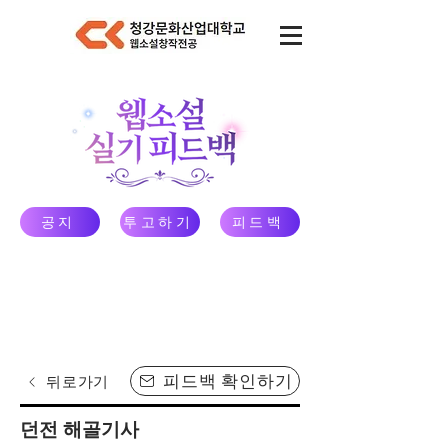
공지
투고하기
피드백
피드백 확인하기
뒤로가기
던전 해골기사